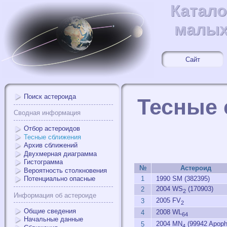
Катало
Катал
малых
малых
Сайт
Поиск астероида
Тесные 
Сводная информация
Отбор астероидов
Тесные сближения
Архив сближений
Двухмерная диаграмма
Гистограмма
№
Астероид
Вероятность столкновения
1
1990 SM (382395)
Потенциально опасные
2004 WS
(170903)
2
2
Информация об астероиде
2005 FV
3
2
Общие сведения
2008 WL
4
64
Начальные данные
2004 MN
(99942 Apoph
5
4