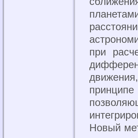
сближен
планета
расст
астроном
при расч
диффер
движени
принци
позволя
интегрир
Новый мет