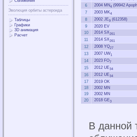
Сближения
2004 MN
(99942 Apoph
6
4
Эволюция орбиты астероида
2003 MK
7
4
2002 JE
(612358)
8
Таблицы
9
Графики
9
2020 EV
3D анимация
2014 SX
10
261
Расчет
2014 SX
11
261
2008 YQ
12
27
2007 UW
13
1
2023 FO
14
7
2012 UE
15
34
2012 UE
16
34
17
2019 OK
18
2002 MN
19
2002 MN
2018 GE
20
3
В данной 