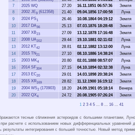
7
2025 WQ
27.20
16.11.1851 06:57:36
Земля
2002 JE
(612358)
8
21.40
09.04.1856 17:00:58
Луна
9
2024 PS
9
26.46
10.08.1864 04:19:12
Земля
1
2017 DA
10
25.13
07.03.1876 18:28:48
Земля
36
2007 XB
11
27.09
13.12.1878 17:16:48
Земля
23
2008 UA
12
29.44
19.10.1881 02:11:02
Луна
202
2012 KT
13
28.81
02.12.1882 13:12:00
Луна
42
2015 TN
14
27.10
08.10.1886 14:38:24
Земля
21
2003 MK
15
20.80
02.01.1888 08:57:07
Луна
4
2014 SF
16
27.15
04.10.1894 02:32:38
Луна
304
2013 EC
17
29.01
14.03.1898 20:38:24
Земля
20
2015 XR
18
28.82
11.12.1900 16:19:12
Земля
169
2004 WS
(170903)
19
18.20
24.09.1901 05:18:14
Венера
2
2022 QX
20
24.72
20.08.1905 07:26:24
Земля
4
1
2
3
4
5
...
8
...
16
...
41
бражаются тесные сближения астероидов с большими планетами, Луно
 при расчете с использованием новых дифференциальных уравнений д
 результаты интегрирования с большей точностью. Новый метод приме