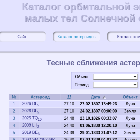
Каталог орбитальной 
Каталог орбитальной 
малых тел Солнечной
малых тел Солнечной
Сайт
Каталог астероидов
Каталог ко
Тесные сближения асте
Объект
Период
H
№
Астероид
Дата
Объект
2026 DL
1
27.10
23.02.1807 13:49:26
Луна
5
2026 DL
2
27.10
24.02.1807 00:00:00
Земля
5
2025 TQ
3
24.48
23.10.1826 00:33:07
Луна
10
2008 LH
4
24.40
01.06.1830 12:20:10
Луна
2
2019 BE
5
24.39
29.01.1833 21:07:12
Земля
3
6
1990 SM (382395)
16.40
07.03.1838 04:03:22
Венера