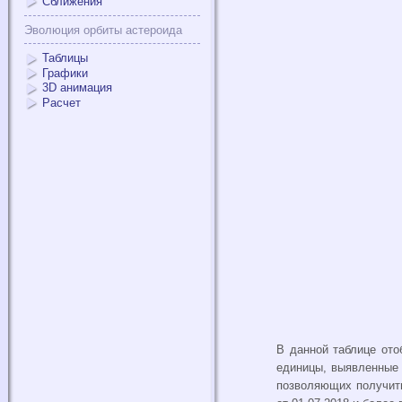
Сближения
Эволюция орбиты астероида
Таблицы
Графики
3D анимация
Расчет
В данной таблице ото
единицы, выявленные
позволяющих получить