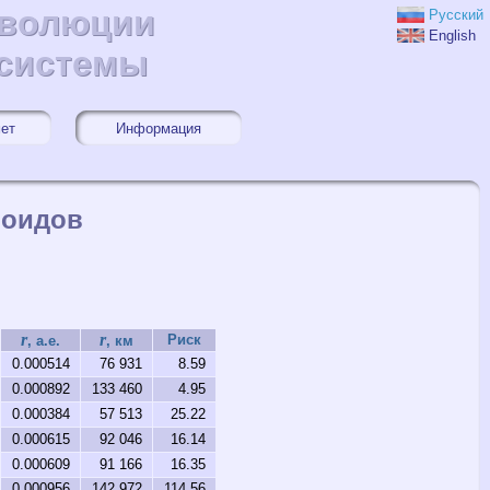
эволюции
эволюции
Русский
English
 системы
 системы
мет
Информация
роидов
r
r
Риск
, а.е.
, км
0.000514
76 931
8.59
0.000892
133 460
4.95
0.000384
57 513
25.22
0.000615
92 046
16.14
0.000609
91 166
16.35
0.000956
142 972
114.56