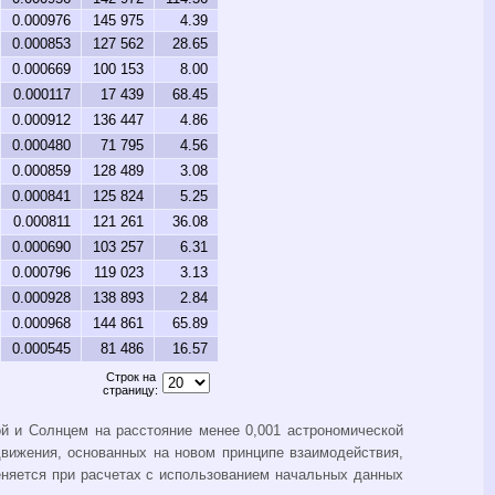
0.000976
145 975
4.39
0.000853
127 562
28.65
0.000669
100 153
8.00
0.000117
17 439
68.45
0.000912
136 447
4.86
0.000480
71 795
4.56
0.000859
128 489
3.08
0.000841
125 824
5.25
0.000811
121 261
36.08
0.000690
103 257
6.31
0.000796
119 023
3.13
0.000928
138 893
2.84
0.000968
144 861
65.89
0.000545
81 486
16.57
Строк на
страницу:
й и Солнцем на расстояние менее 0,001 астрономической
вижения, основанных на новом принципе взаимодействия,
няется при расчетах с использованием начальных данных