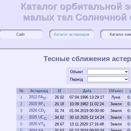
Каталог орбитальной 
Каталог орбитальной 
малых тел Солнечной
малых тел Солнечной
Сайт
Каталог астероидов
Каталог ко
Тесные сближения асте
Объект
Период
H
№
Астероид
Дата
Объект
2012 FA
1
26.02
07.04.1996 13:29:17
Луна
0
57
2020 BF
2
26.18
10.09.1982 11:02:24
Земля
0
1
2020 CD
3
31.74
01.04.2019 00:00:00
Земля
0
3
2025 UC
4
34.02
30.10.2025 12:14:24
Земля
0
11
2020 VT
5
28.67
13.11.2020 17:16:48
Земля
0
4
6
2024 XA
31.62
01.12.2024 09:50:24
Земля
0