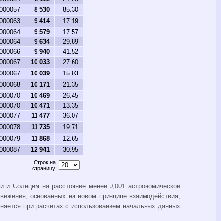
.000057
8 530
85.30
.000063
9 414
17.19
.000064
9 579
17.57
.000064
9 634
29.89
.000066
9 940
41.52
.000067
10 033
27.60
.000067
10 039
15.93
.000068
10 171
21.35
.000070
10 469
26.45
.000070
10 471
13.35
.000077
11 477
36.07
.000078
11 735
19.71
.000079
11 868
12.65
.000087
12 941
30.95
Строк на
страницу:
й и Солнцем на расстояние менее 0,001 астрономической
вижения, основанных на новом принципе взаимодействия,
няется при расчетах с использованием начальных данных