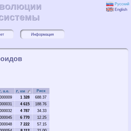
эволюции
эволюции
Русский
English
 системы
 системы
мет
Информация
роидов
r
r
Риск
, а.е.
, км
.000009
1 328
688.37
.000031
4 615
188.76
.000032
4 787
34.33
.000045
6 770
12.25
.000048
7 222
57.15
.000054
8 112
21.00