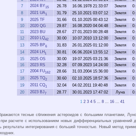
2024 BY
7
26.78
16.06.1978 21:33:07
Земля
0
15
2021 UA
8
31.79
25.10.2021 03:07:12
Земля
0
1
9
2025 TF
31.66
01.10.2025 00:43:12
Земля
0
10
2020 QG
29.87
16.08.2020 04:04:48
Земля
0
11
2023 BU
28.67
27.01.2023 00:28:48
Земля
0
2010 LQ
12
30.00
10.07.2010 13:12:00
Земля
0
42
2025 BP
13
31.83
26.01.2025 01:12:00
Земля
0
6
2024 LH
14
30.81
06.06.2024 13:55:12
Земля
0
1
15
2025 OS
30.00
19.07.2025 03:21:36
Земля
0
16
2023 RS
32.28
07.09.2023 14:24:00
Земля
0
2004 FU
17
28.66
31.03.2004 15:36:00
Земля
0
162
2025 TQ
18
30.60
02.10.2025 18:57:36
Земля
0
2
2011 CQ
19
32.04
04.02.2011 19:40:48
Земля
0
1
2023 BJ
20
28.77
30.01.2023 17:47:02
Луна
0
7
1
2
3
4
5
...
8
...
16
...
41
бражаются тесные сближения астероидов с большими планетами, Луно
 при расчете с использованием новых дифференциальных уравнений д
 результаты интегрирования с большей точностью. Новый метод приме
поздних.