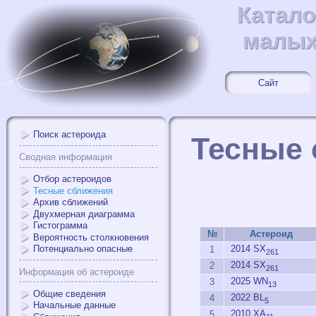
Катало
Катал
малых
малых
Сайт
Поиск астероида
Тесные 
Сводная информация
Отбор астероидов
Тесные сближения
Архив сближений
Двухмерная диаграмма
Гистограмма
№
Астероид
Вероятность столкновения
2014 SX
Потенциально опасные
1
261
2014 SX
2
261
Информация об астероиде
2025 WN
3
13
Общие сведения
2022 BL
4
5
Начальные данные
2010 XA
5