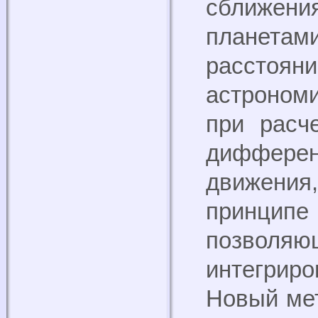
сближен
планета
расст
астроном
при расч
диффер
движени
принци
позволя
интегрир
Новый мет