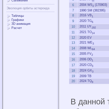
Сближения
11
2004 WS
(170903)
6
2
Эволюция орбиты астероида
7
1990 SM (382395)
2016 VB
8
Таблицы
1
Графики
2020 TG
9
6
3D анимация
2011 UY
10
192
Расчет
2021 TO
11
14
12
2020 EV
2021 WE
13
3
2008 WL
14
64
2005 FV
15
2
2006 DD
16
1
2020 CD
17
3
2024 GX
18
3
19
2009 TB
2024 TQ
20
9
В данной 