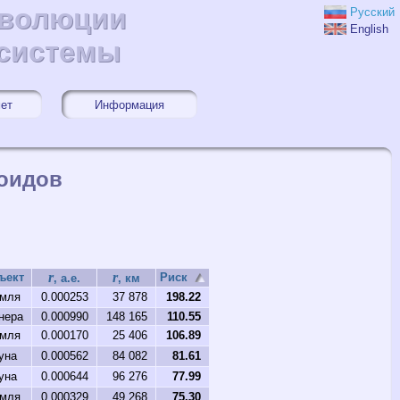
эволюции
эволюции
Русский
English
 системы
 системы
мет
Информация
оидов
r
r
ъект
Риск
, а.е.
, км
мля
0.000253
37 878
198.22
нера
0.000990
148 165
110.55
мля
0.000170
25 406
106.89
уна
0.000562
84 082
81.61
уна
0.000644
96 276
77.99
мля
0.000329
49 268
75.30