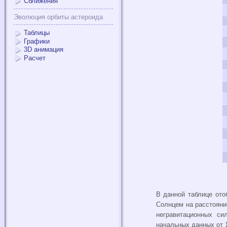
Сближения
Эволюция орбиты астероида
Таблицы
Графики
3D анимация
Расчет
В данной таблице ото
Солнцем на расстояни
негравитационных си
начальных данных от 1