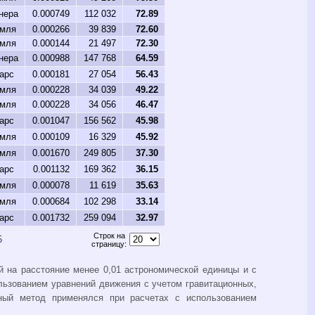
нера
0.000749
112 032
72.89
мля
0.000266
39 839
72.60
мля
0.000144
21 497
72.30
нера
0.000988
147 768
64.59
арс
0.000181
27 054
56.43
мля
0.000228
34 039
49.22
мля
0.000228
34 056
46.47
арс
0.001047
156 562
45.98
мля
0.000109
16 329
45.92
мля
0.001670
249 805
37.30
арс
0.001132
169 362
36.15
мля
0.000078
11 619
35.63
мля
0.000684
102 298
33.14
арс
0.001732
259 094
32.97
Строк на
5
страницу:
 на расстояние менее 0,01 астрономической единицы и с
льзованием уравнений движения с учетом гравитационных,
нный метод применялся при расчетах с использованием