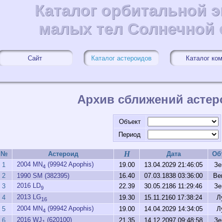
Каталог орбитальной 
Каталог орбитальной 
малых тел Солнечной
малых тел Солнечной
Сайт
Каталог астероидов
Каталог ко
Архив сближений астер
Объект
Период
H
№
Астероид
Дата
Об
2004 MN
(99942 Apophis)
1
19.00
13.04.2029 21:46:05
Зе
4
2
1990 SM (382395)
16.40
07.03.1838 03:36:00
Ве
2016 LD
3
22.39
30.05.2186 11:29:46
Зе
9
2013 LG
4
19.30
15.11.2160 17:38:24
Л
16
2004 MN
(99942 Apophis)
5
19.00
14.04.2029 14:34:05
Л
4
2016 WJ
(620100)
6
21.35
14.12.2097 09:48:58
Зе
1