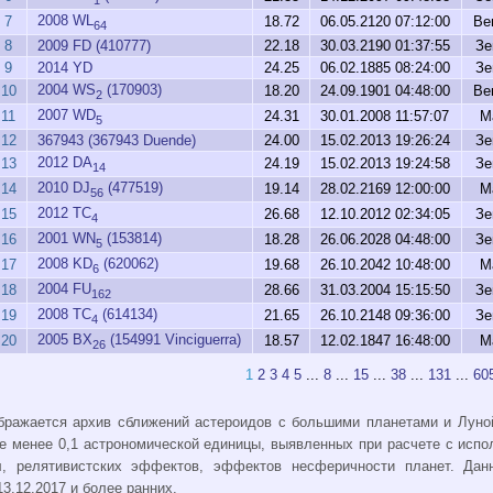
2008 WL
7
18.72
06.05.2120 07:12:00
Ве
64
8
2009 FD (410777)
22.18
30.03.2190 01:37:55
Зе
9
2014 YD
24.25
06.02.1885 08:24:00
Зе
2004 WS
(170903)
10
18.20
24.09.1901 04:48:00
Ве
2
2007 WD
11
24.31
30.01.2008 11:57:07
М
5
12
367943 (367943 Duende)
24.00
15.02.2013 19:26:24
Зе
2012 DA
13
24.19
15.02.2013 19:24:58
Зе
14
2010 DJ
(477519)
14
19.14
28.02.2169 12:00:00
М
56
2012 TC
15
26.68
12.10.2012 02:34:05
Зе
4
2001 WN
(153814)
16
18.28
26.06.2028 04:48:00
Зе
5
2008 KD
(620062)
17
19.68
26.10.2042 10:48:00
М
6
2004 FU
18
28.66
31.03.2004 15:15:50
Зе
162
2008 TC
(614134)
19
21.65
26.10.2148 09:36:00
Зе
4
2005 BX
(154991 Vinciguerra)
20
18.57
12.02.1847 16:48:00
М
26
1
2
3
4
5
...
8
...
15
...
38
...
131
...
60
бражается архив сближений астероидов с большими планетами и Луной
е менее 0,1 астрономической единицы, выявленных при расчете с испо
л, релятивистских эффектов, эффектов несферичности планет. Да
3.12.2017 и более ранних.