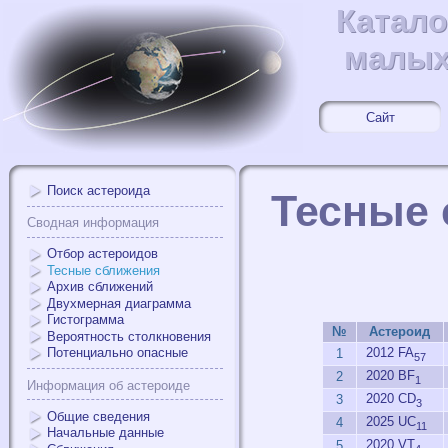
Катало
Катал
малых
малых
Сайт
Поиск астероида
Тесные 
Сводная информация
Отбор астероидов
Тесные сближения
Архив сближений
Двухмерная диаграмма
Гистограмма
№
Астероид
Вероятность столкновения
2012 FA
Потенциально опасные
1
57
2020 BF
2
1
Информация об астероиде
2020 CD
3
3
Общие сведения
2025 UC
4
11
Начальные данные
2020 VT
5