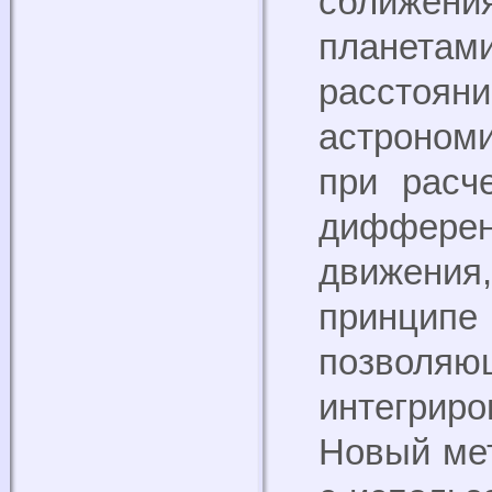
сближен
планета
расст
астроном
при расч
диффер
движени
принци
позволя
интегрир
Новый мет