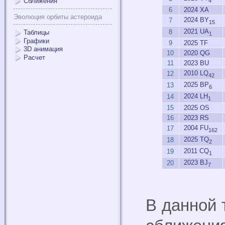
Сближения
4
6
2024 XA
Эволюция орбиты астероида
2024 BY
7
15
2021 UA
8
Таблицы
1
Графики
9
2025 TF
3D анимация
10
2020 QG
Расчет
11
2023 BU
2010 LQ
12
42
2025 BP
13
6
2024 LH
14
1
15
2025 OS
16
2023 RS
2004 FU
17
162
2025 TQ
18
2
2011 CQ
19
1
2023 BJ
20
7
В данной 