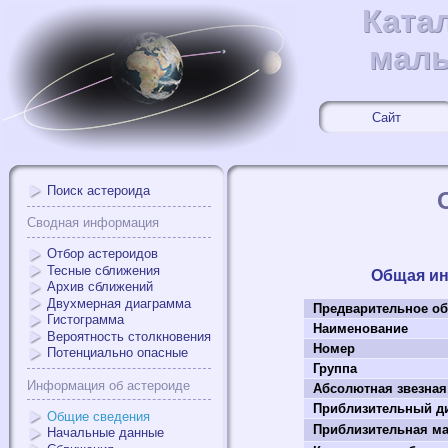
Ката
Ката
малы
малы
Сайт
Поиск астероида
Сводная информация
Отбор астероидов
Тесные сближения
Общая и
Архив сближений
Двухмерная диаграмма
Предварительное об
Гистограмма
Наименование
Вероятность столкновения
Номер
Потенциально опасные
Группа
Информация об астероиде
Абсолютная звезная
Приблизительный ди
Общие сведения
Приблизительная мас
Начальные данные