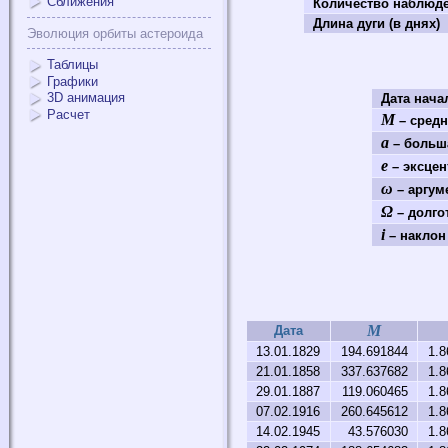
Сближения
Количество наблюд
Длина дуги (в днях)
Эволюция орбиты астероида
Таблицы
Графики
3D анимация
Дата нач
Расчет
M
– средн
a
– больша
e
– эксцен
ω
– аргум
Ω
– долго
i
– наклон 
M
Дата
13.01.1829
194.691844
1.8
21.01.1858
337.637682
1.8
29.01.1887
119.060465
1.8
07.02.1916
260.645612
1.8
14.02.1945
43.576030
1.8