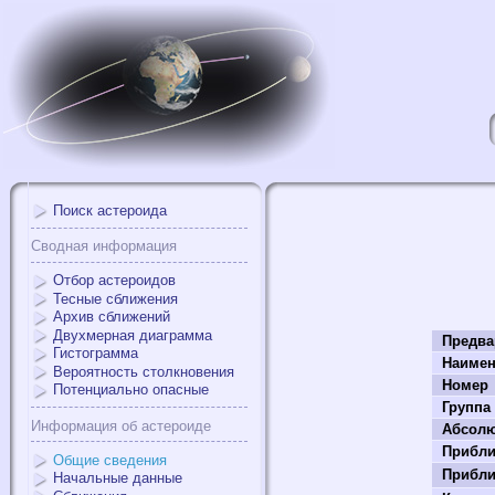
Поиск астероида
Сводная информация
Отбор астероидов
Тесные сближения
Архив сближений
Двухмерная диаграмма
Предва
Гистограмма
Наимен
Вероятность столкновения
Номер
Потенциально опасные
Группа
Информация об астероиде
Абсолю
Прибли
Общие сведения
Прибли
Начальные данные