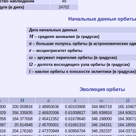
ство наблюдений
49
уги (в днях)
24702
Начальные данные орбит
Дата начальных данных
M
– средняя аномалия (в градусах)
a
– большая полуось орбиты (в астрономических еди
e
– эксцентриситет орбиты
ω
– аргумент перигелия орбиты (в градусах)
Ω
– долгота восходящего узла орбиты (в градусах)
i
– наклон орбиты к плоскости эклиптики (в градусах)
Эволюция орбиты
M
a
e
ω
Ω
а
1800
200.059834
2.48950636
0.60103908
344.960718
165.10467
1829
356.335835
2.46920306
0.61008827
345.938924
164.60621
1858
184.377658
2.45412352
0.61678640
346.198000
164.30671
1887
20.814948
2.45705001
0.61681310
346.194161
164.18591
1916
204.176160
2.47370949
0.60956704
346.292337
164.0371