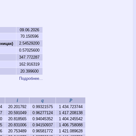
ы
09.06.2026
70.150596
2.54529200
ницах)
0.57025600
347.772287
162.916319
20.399600
Подробнее...
i
q
P
4
20.201792
0.99321575
1 434.723744
7
20.591049
0.96277124
1 417.208138
0
20.818565
0.94045352
1 404.245542
5
20.831006
0.94150937
1 406.758088
16
20.753489
0.96581772
1 421.089628