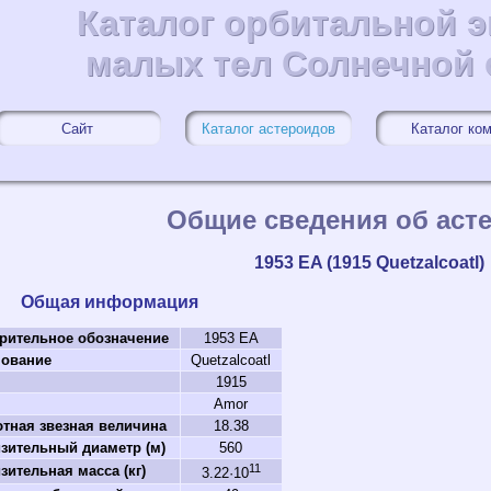
Каталог орбитальной 
Каталог орбитальной 
малых тел Солнечной
малых тел Солнечной
Сайт
Каталог астероидов
Каталог ко
Общие сведения об аст
1953 EA (1915 Quetzalcoatl)
Общая информация
рительное обозначение
1953 EA
ование
Quetzalcoatl
1915
Amor
тная звезная величина
18.38
зительный диаметр (м)
560
11
зительная масса (кг)
3.22·10