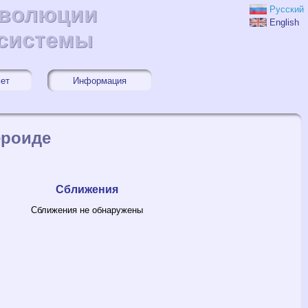
эволюции
эволюции
Русский
English
 системы
 системы
мет
Информация
ероиде
Сближения
Сближения не обнаружены