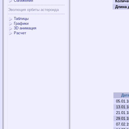
Сближения
Количе
Длина д
Эволюция орбиты астероида
Таблицы
Графики
3D анимация
Расчет
Дат
05.01.
13.01.
21.01.
29.01.
07.02.