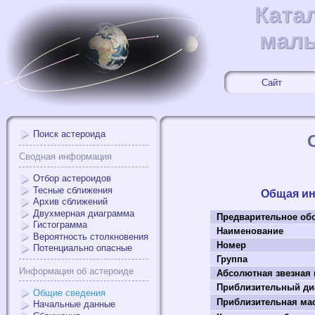
Ката
Ката
малы
малы
Сайт
Поиск астероида
Сводная информация
Отбор астероидов
Тесные сближения
Общая и
Архив сближений
Двухмерная диаграмма
Предварительное об
Гистограмма
Наименование
Вероятность столкновения
Номер
Потенциально опасные
Группа
Информация об астероиде
Абсолютная звезная
Приблизительный ди
Общие сведения
Приблизительная масс
Начальные данные