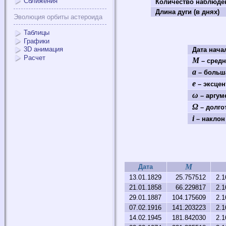
Сближения
Количество наблюде
Длина дуги (в днях)
Эволюция орбиты астероида
Таблицы
Графики
3D анимация
Дата нач
Расчет
M
– средн
a
– больша
e
– эксцен
ω
– аргум
Ω
– долго
i
– наклон 
M
Дата
13.01.1829
25.757512
2.1
21.01.1858
66.229817
2.1
29.01.1887
104.175609
2.1
07.02.1916
141.203223
2.1
14.02.1945
181.842030
2.1