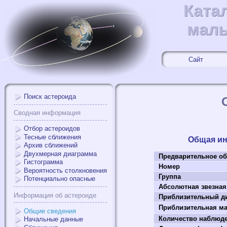
Ката
Ката
малы
малы
Сайт
Поиск астероида
Сводная информация
Отбор астероидов
Тесные сближения
Общая и
Архив сближений
Двухмерная диаграмма
Предварительное об
Гистограмма
Номер
Вероятность столкновения
Группа
Потенциально опасные
Абсолютная звезная
Информация об астероиде
Приблизительный ди
Приблизительная мас
Общие сведения
Количество наблюд
Начальные данные