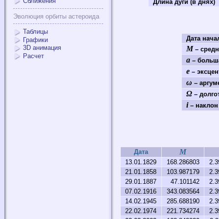
Сближения
Длина дуги (в днях)
Эволюция орбиты астероида
Таблицы
Дата нач
Графики
3D анимация
M
– средн
Расчет
a
– больша
e
– эксцен
ω
– аргум
Ω
– долго
i
– наклон 
M
Дата
13.01.1829
168.286803
2.3
21.01.1858
103.987179
2.3
29.01.1887
47.101142
2.3
07.02.1916
343.083564
2.3
14.02.1945
285.688190
2.3
22.02.1974
221.734274
2.3