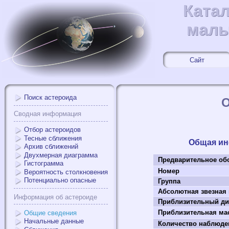
Ката
Ката
малы
малы
Сайт
Поиск астероида
О
Сводная информация
Отбор астероидов
Тесные сближения
Общая и
Архив сближений
Двухмерная диаграмма
Предварительное об
Гистограмма
Номер
Вероятность столкновения
Потенциально опасные
Группа
Абсолютная звезная
Информация об астероиде
Приблизительный ди
Приблизительная мас
Общие сведения
Начальные данные
Количество наблюде