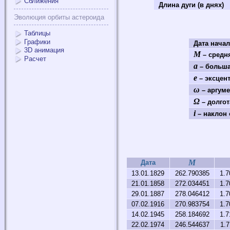
Сближения
Длина дуги (в днях)
Эволюция орбиты астероида
Таблицы
Графики
Дата нача
3D анимация
M
– средня
Расчет
a
– больша
e
– эксцен
ω
– аргуме
Ω
– долгот
i
– наклон 
M
Дата
13.01.1829
262.790385
1.7
21.01.1858
272.034451
1.7
29.01.1887
278.046412
1.7
07.02.1916
270.983754
1.7
14.02.1945
258.184692
1.7
22.02.1974
246.544637
1.