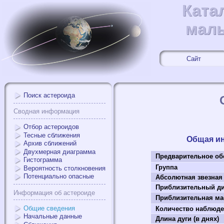
Ката
Ката
малы
малы
Сайт
Поиск астероида
Сводная информация
Отбор астероидов
Тесные сближения
Общая и
Архив сближений
Двухмерная диаграмма
Предварительное об
Гистограмма
Группа
Вероятность столкновения
Потенциально опасные
Абсолютная звезная
Приблизительный ди
Информация об астероиде
Приблизительная мас
Общие сведения
Количество наблюд
Начальные данные
Длина дуги (в днях)