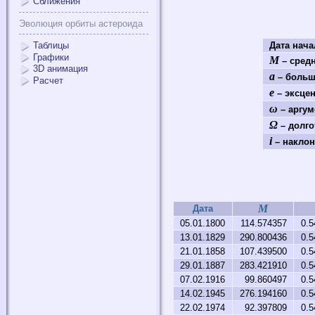
Сближения
Эволюция орбиты астероида
Таблицы
Дата нач
Графики
M
– средн
3D анимация
a
– больш
Расчет
e
– эксце
ω
– аргум
Ω
– долго
i
– наклон
M
Дата
05.01.1800
114.574357
0.5
13.01.1829
290.800436
0.5
21.01.1858
107.439500
0.5
29.01.1887
283.421910
0.5
07.02.1916
99.860497
0.5
14.02.1945
276.194160
0.5
22.02.1974
92.397809
0.5