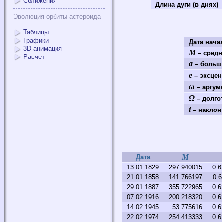
Сближения
Длина дуги (в днях)
Эволюция орбиты астероида
Таблицы
Графики
Дата нач
3D анимация
M
– средн
Расчет
a
– больша
e
– эксцен
ω
– аргум
Ω
– долго
i
– наклон 
M
Дата
13.01.1829
297.940015
0.6
21.01.1858
141.766197
0.
29.01.1887
355.722965
0.6
07.02.1916
200.218320
0.6
14.02.1945
53.775616
0.6
22.02.1974
254.413333
0.6