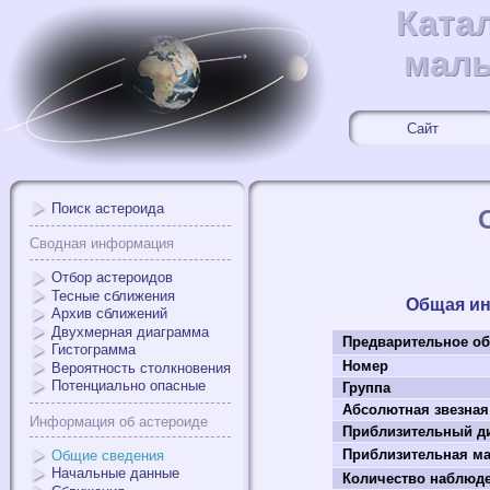
Ката
Ката
малы
малы
Сайт
Поиск астероида
Сводная информация
Отбор астероидов
Тесные сближения
Общая и
Архив сближений
Двухмерная диаграмма
Предварительное об
Гистограмма
Номер
Вероятность столкновения
Потенциально опасные
Группа
Абсолютная звезная
Информация об астероиде
Приблизительный ди
Приблизительная мас
Общие сведения
Начальные данные
Количество наблюд