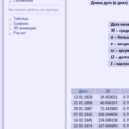
Сближения
Длина дуги (в днях)
Эволюция орбиты астероида
Таблицы
Графики
Дата нач
3D анимация
M
– средн
Расчет
a
– больш
e
– эксце
ω
– аргум
Ω
– долго
i
– наклон
M
Дата
13.01.1829
18.453021
0.7
21.01.1858
40.656157
0.7
29.01.1887
72.442983
0.7
07.02.1916
106.044604
0.7
14.02.1945
134.699139
0.7
22.02.1974
157.605983
0.7