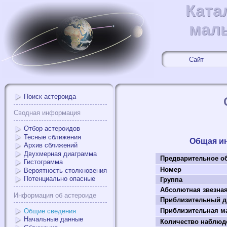
Ката
Ката
мал
мал
Сайт
Поиск астероида
Сводная информация
Отбор астероидов
Тесные сближения
Общая и
Архив сближений
Двухмерная диаграмма
Предварительное о
Гистограмма
Номер
Вероятность столкновения
Потенциально опасные
Группа
Абсолютная звезна
Информация об астероиде
Приблизительный д
Приблизительная ма
Общие сведения
Начальные данные
Количество наблюд