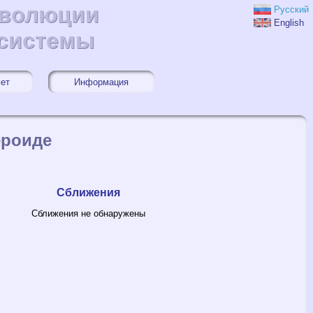
эволюции
эволюции
Русский
English
 системы
 системы
мет
Информация
ероиде
Сближения
Сближения не обнаружены