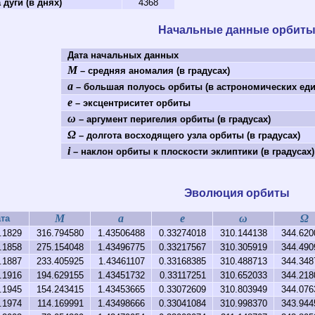
 дуги (в днях)
4368
Начальные данные орбит
Дата начальных данных
M
– средняя аномалия (в градусах)
a
– большая полуось орбиты (в астрономических еди
e
– эксцентриситет орбиты
ω
– аргумент перигелия орбиты (в градусах)
Ω
– долгота восходящего узла орбиты (в градусах)
i
– наклон орбиты к плоскости эклиптики (в градусах)
Эволюция орбиты
M
a
e
ω
Ω
та
.1829
316.794580
1.43506488
0.33274018
310.144138
344.620
.1858
275.154048
1.43496775
0.33217567
310.305919
344.490
.1887
233.405925
1.43461107
0.33168385
310.488713
344.348
.1916
194.629155
1.43451732
0.33117251
310.652033
344.218
.1945
154.243415
1.43453665
0.33072609
310.803949
344.076
.1974
114.169991
1.43498666
0.33041084
310.998370
343.944