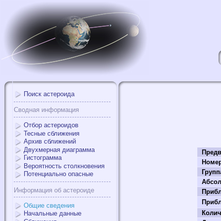
Поиск астероида
Сводная информация
Отбор астероидов
Тесные сближения
Архив сближений
Двухмерная диаграмма
Предв
Гистограмма
Номе
Вероятность столкновения
Групп
Потенциально опасные
Абсол
Информация об астероиде
Прибл
Прибл
Общие сведения
Колич
Начальные данные