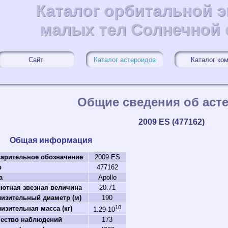
Каталог орбитальной 
Каталог орбитальной 
малых тел Солнечной
малых тел Солнечной
Сайт
Каталог астероидов
Каталог ко
Общие сведения об аст
2009 ES (477162)
Общая информация
арительное обозначение
2009 ES
р
477162
а
Apollo
ютная звезная величина
20.71
изительный диаметр (м)
190
10
изительная масса (кг)
1.29·10
ество наблюдений
173