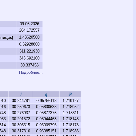
ы
09.06.2026
264.172557
1.43620500
ницах)
0.32928800
311.221930
343.692160
30.337458
Подробнее...
i
q
P
010
30.244781
0.95756113
1.719127
916
30.259673
0.95830638
1.718952
748
30.276937
0.95877375
1.718311
063
30.291572
0.95944463
1.718143
314
30.305615
0.96009796
1.718178
548
30.317316
0.96085151
1.718986