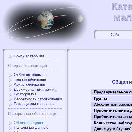
Кат
Кат
мал
мал
Сайт
Поиск астероида
Сводная информация
Отбор астероидов
Тесные сближения
Общая 
Архив сближений
Двухмерная диаграмма
Предварительное о
Гистограмма
Группа
Вероятность столкновения
Потенциально опасные
Абсолютная звезна
Приблизительный д
Информация об астероиде
Приблизительная ма
Общие сведения
Количество наблю
Начальные данные
Длина дуги (в днях)