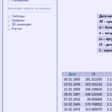
Сближения
Эволюция орбиты астероида
Таблицы
Дата н
Графики
M
– сре
3D анимация
a
– бол
Расчет
e
– эксц
ω
– арг
Ω
– дол
i
– накл
M
Дата
05.01.1800
181.321535
2.1
13.01.1829
323.341215
2.1
21.01.1858
104.108630
2.1
29.01.1887
246.520160
2.
07.02.1916
28.650669
2.1
14.02.1945
170.748052
2.
22.02.1974
313.865070
2.1