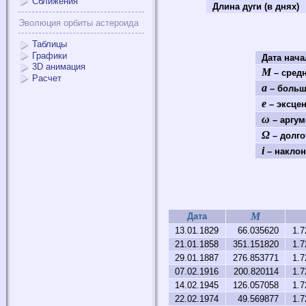
Сближения
Длина дуги (в днях)
Эволюция орбиты астероида
Таблицы
Графики
Дата нач
3D анимация
M
– средн
Расчет
a
– больш
e
– эксце
ω
– аргум
Ω
– долго
i
– наклон
M
Дата
13.01.1829
66.035620
1.7
21.01.1858
351.151820
1.7
29.01.1887
276.853771
1.7
07.02.1916
200.820114
1.7
14.02.1945
126.057058
1.7
22.02.1974
49.569877
1.7