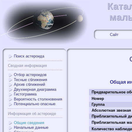
Ката
Ката
малы
малы
Сайт
Поиск астероида
Сводная информация
Отбор астероидов
Тесные сближения
Общая и
Архив сближений
Двухмерная диаграмма
Предварительное об
Гистограмма
Номер
Вероятность столкновения
Потенциально опасные
Группа
Абсолютная звезная
Информация об астероиде
Приблизительный ди
Приблизительная мас
Общие сведения
Начальные данные
Количество наблюд