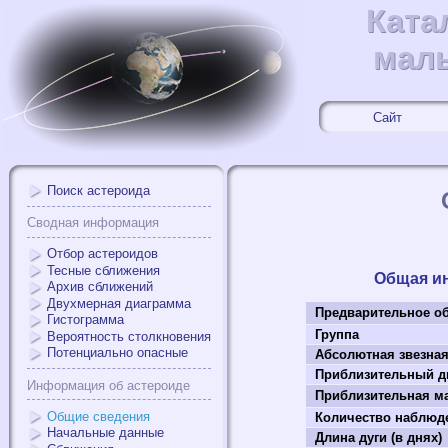
Ката
Ката
мал
мал
Сайт
Поиск астероида
Сводная информация
Отбор астероидов
Тесные сближения
Общая и
Архив сближений
Двухмерная диаграмма
Предварительное о
Гистограмма
Группа
Вероятность столкновения
Потенциально опасные
Абсолютная звезна
Приблизительный ди
Информация об астероиде
Приблизительная мас
Общие сведения
Количество наблюд
Начальные данные
Длина дуги (в днях)