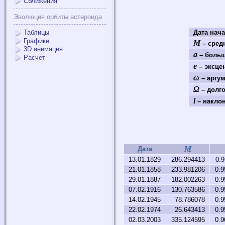
Сближения
Эволюция орбиты астероида
Таблицы
Дата нач
Графики
M
– средн
3D анимация
a
– больш
Расчет
e
– эксце
ω
– аргум
Ω
– долго
i
– наклон
M
Дата
13.01.1829
286.294413
0.
21.01.1858
233.981206
0.9
29.01.1887
182.002263
0.9
07.02.1916
130.763586
0.9
14.02.1945
78.786078
0.9
22.02.1974
26.643413
0.9
02.03.2003
335.124595
0.9