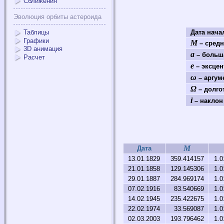
Сближения
Эволюция орбиты астероида
Таблицы
Дата нач
Графики
M
– средн
3D анимация
a
– больша
Расчет
e
– эксцен
ω
– аргум
Ω
– долго
i
– наклон 
M
Дата
13.01.1829
359.414157
1.0
21.01.1858
129.145306
1.0
29.01.1887
284.969174
1.0
07.02.1916
83.540669
1.0
14.02.1945
235.422675
1.0
22.02.1974
33.569087
1.0
02.03.2003
193.796462
1.0