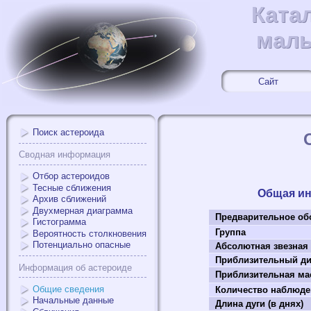
Ката
Ката
малы
малы
Сайт
Поиск астероида
Сводная информация
Отбор астероидов
Тесные сближения
Общая и
Архив сближений
Двухмерная диаграмма
Предварительное об
Гистограмма
Группа
Вероятность столкновения
Потенциально опасные
Абсолютная звезная
Приблизительный ди
Информация об астероиде
Приблизительная мас
Общие сведения
Количество наблюде
Начальные данные
Длина дуги (в днях)