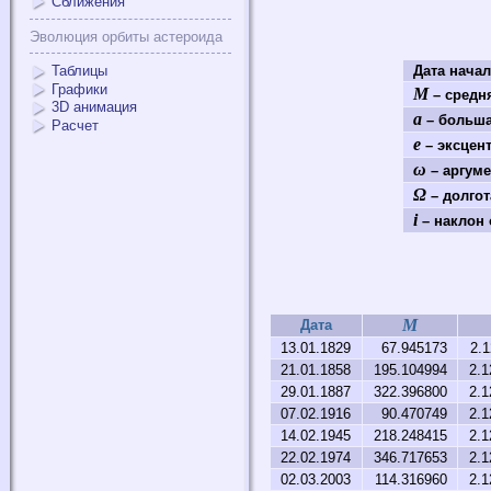
Сближения
Эволюция орбиты астероида
Таблицы
Дата нача
Графики
M
– средня
3D анимация
a
– больша
Расчет
e
– эксцен
ω
– аргуме
Ω
– долгот
i
– наклон 
M
Дата
13.01.1829
67.945173
2.
21.01.1858
195.104994
2.1
29.01.1887
322.396800
2.1
07.02.1916
90.470749
2.1
14.02.1945
218.248415
2.1
22.02.1974
346.717653
2.1
02.03.2003
114.316960
2.1