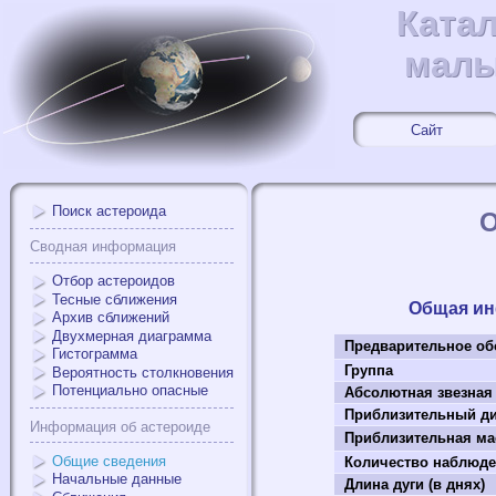
Ката
Ката
малы
малы
Сайт
Поиск астероида
О
Сводная информация
Отбор астероидов
Тесные сближения
Общая и
Архив сближений
Двухмерная диаграмма
Предварительное об
Гистограмма
Группа
Вероятность столкновения
Потенциально опасные
Абсолютная звезная
Приблизительный ди
Информация об астероиде
Приблизительная мас
Общие сведения
Количество наблюд
Начальные данные
Длина дуги (в днях)