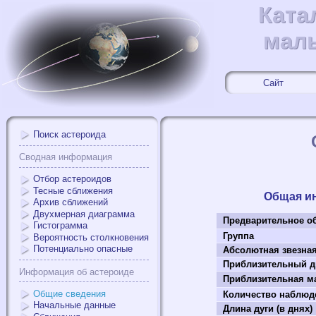
Ката
Ката
мал
мал
Сайт
Поиск астероида
Сводная информация
Отбор астероидов
Тесные сближения
Общая и
Архив сближений
Двухмерная диаграмма
Предварительное о
Гистограмма
Группа
Вероятность столкновения
Потенциально опасные
Абсолютная звезна
Приблизительный д
Информация об астероиде
Приблизительная ма
Общие сведения
Количество наблюд
Начальные данные
Длина дуги (в днях)