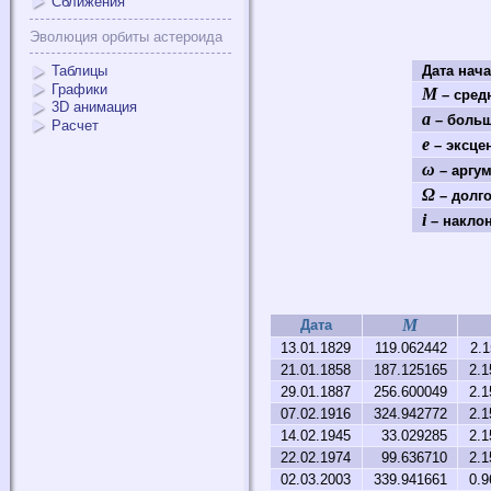
Сближения
Эволюция орбиты астероида
Таблицы
Дата нач
Графики
M
– средн
3D анимация
a
– больш
Расчет
e
– эксце
ω
– аргум
Ω
– долго
i
– наклон
M
Дата
13.01.1829
119.062442
2.
21.01.1858
187.125165
2.1
29.01.1887
256.600049
2.1
07.02.1916
324.942772
2.1
14.02.1945
33.029285
2.1
22.02.1974
99.636710
2.1
02.03.2003
339.941661
0.9