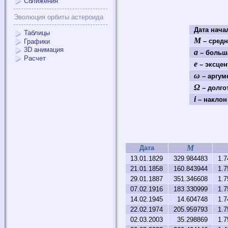
Сближения
Эволюция орбиты астероида
Дата нач
Таблицы
M
– средн
Графики
3D анимация
a
– больша
Расчет
e
– эксцен
ω
– аргум
Ω
– долго
i
– наклон 
M
Дата
13.01.1829
329.984483
1.7
21.01.1858
160.843944
1.7
29.01.1887
351.346608
1.7
07.02.1916
183.330999
1.7
14.02.1945
14.604748
1.7
22.02.1974
205.959793
1.7
02.03.2003
35.298869
1.7