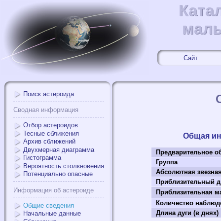
Ката
Ката
малы
малы
Сайт
Поиск астероида
Сводная информация
Отбор астероидов
Тесные сближения
Общая и
Архив сближений
Двухмерная диаграмма
Предварительное о
Гистограмма
Группа
Вероятность столкновения
Абсолютная звезна
Потенциально опасные
Приблизительный д
Информация об астероиде
Приблизительная ма
Количество наблюд
Общие сведения
Длина дуги (в днях)
Начальные данные