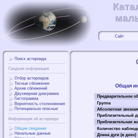
Ката
Ката
мал
мал
Сайт
Поиск астероида
Сводная информация
Отбор астероидов
Тесные сближения
Общая и
Архив сближений
Двухмерная диаграмма
Предварительное о
Гистограмма
Группа
Вероятность столкновения
Потенциально опасные
Абсолютная звезна
Приблизительный ди
Информация об астероиде
Приблизительная мас
Общие сведения
Количество наблюд
Начальные данные
Длина дуги (в днях)