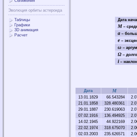
Сближения
Эволюция орбиты астероида
Таблицы
Дата нач
Графики
M
– средн
3D анимация
a
– больш
Расчет
e
– эксце
ω
– аргум
Ω
– долго
i
– наклон
M
Дата
13.01.1829
66.543284
2.0
21.01.1858
328.480361
2.0
29.01.1887
230.619063
2.0
07.02.1916
136.494925
2.0
14.02.1945
44.922169
2.0
22.02.1974
318.675070
2.0
02.03.2003
235.626571
2.0