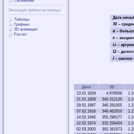
Сближения
Эволюция орбиты астероида
Дата нача
Таблицы
M
– средня
Графики
3D анимация
a
– больша
Расчет
e
– эксцен
ω
– аргуме
Ω
– долгот
i
– наклон 
M
Дата
13.01.1829
4.878506
1.2
21.01.1858
340.312120
1.2
29.01.1887
340.281055
1.2
07.02.1916
349.462810
1.2
14.02.1945
355.290177
1.2
22.02.1974
332.256454
1.2
02.03.2003
302.261573
1.2