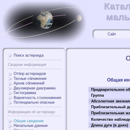
Ката
Ката
малы
малы
Сайт
Поиск астероида
О
Сводная информация
Отбор астероидов
Тесные сближения
Общая и
Архив сближений
Двухмерная диаграмма
Предварительное о
Гистограмма
Группа
Вероятность столкновения
Абсолютная звезная
Потенциально опасные
Приблизительный ди
Информация об астероиде
Приблизительная мас
Количество наблюд
Общие сведения
Длина дуги (в днях)
Начальные данные