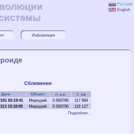
эволюции
эволюции
Русский
English
 системы
 системы
мет
Информация
ероиде
Сближения
r
r
Дата
Объект
, а.е.
, км
2101 02:19:41
Меркурий
0.000788
117 884
2113 15:10:05
Меркурий
0.000790
118 127
Подробнее...