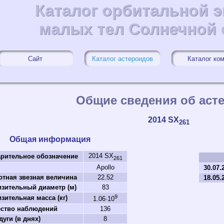
Каталог орбитальной 
Каталог орбитальной 
малых тел Солнечной
малых тел Солнечной
Сайт
Каталог астероидов
Каталог ко
Общие сведения об аст
2014 SX
261
Общая информация
2014 SX
рительное обозначение
261
Apollo
30.07.
тная звезная величина
22.52
18.05.
зительный диаметр (м)
83
9
зительная масса (кг)
1.06·10
ество наблюдений
136
дуги (в днях)
8