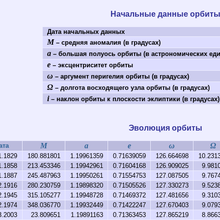
Начальные данные орбит
Дата начальных данных
M
– средняя аномалия (в градусах)
a
– большая полуось орбиты (в астрономических еди
e
– эксцентриситет орбиты
ω
– аргумент перигелия орбиты (в градусах)
Ω
– долгота восходящего узла орбиты (в градусах)
i
– наклон орбиты к плоскости эклиптики (в градусах)
Эволюция орбиты
M
a
e
ω
Ω
ата
1.1829
180.881801
1.19961359
0.71639059
126.664698
10.231
1.1858
213.453346
1.19942961
0.71604168
126.909025
9.981
1.1887
245.487963
1.19950261
0.71554753
127.087505
9.767
2.1916
280.230759
1.19898320
0.71505526
127.330273
9.523
2.1945
315.105277
1.19948728
0.71469372
127.481656
9.310
2.1974
348.036770
1.19932449
0.71422247
127.670403
9.079
3.2003
23.809651
1.19891163
0.71363453
127.865219
8.866