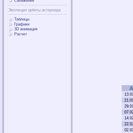
Сближения
Эволюция орбиты астероида
Таблицы
Графики
3D анимация
Расчет
Д
13.0
21.0
29.0
07.0
14.0
22.0
02.0