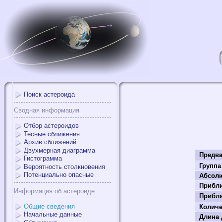
Поиск астероида
Сводная информация
Отбор астероидов
Тесные сближения
Архив сближений
Двухмерная диаграмма
Предва
Гистограмма
Группа
Вероятность столкновения
Потенциально опасные
Абсолю
Прибли
Информация об астероиде
Прибли
Общие сведения
Колич
Начальные данные
Длина 