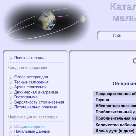
Ката
Ката
малы
малы
Сайт
Поиск астероида
Сводная информация
Отбор астероидов
Тесные сближения
Общая и
Архив сближений
Двухмерная диаграмма
Предварительное о
Гистограмма
Группа
Вероятность столкновения
Абсолютная звезна
Потенциально опасные
Приблизительный ди
Информация об астероиде
Приблизительная мас
Количество наблюд
Общие сведения
Длина дуги (в днях)
Начальные данные