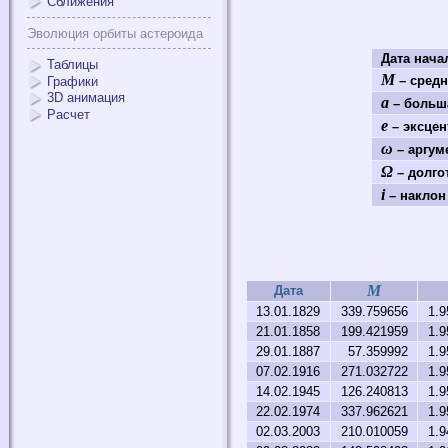
Сближения
Эволюция орбиты астероида
Дата нач
Таблицы
M
– средн
Графики
3D анимация
a
– больша
Расчет
e
– эксцен
ω
– аргум
Ω
– долго
i
– наклон 
M
Дата
13.01.1829
339.759656
1.9
21.01.1858
199.421959
1.9
29.01.1887
57.359992
1.9
07.02.1916
271.032722
1.9
14.02.1945
126.240813
1.9
22.02.1974
337.962621
1.9
02.03.2003
210.010059
1.9