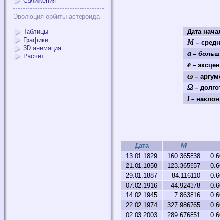
Сближения
Эволюция орбиты астероида
Таблицы
Дата нач
Графики
M
– средн
3D анимация
a
– больша
Расчет
e
– эксцен
ω
– аргум
Ω
– долго
i
– наклон 
M
Дата
13.01.1829
160.365838
0.6
21.01.1858
123.365957
0.6
29.01.1887
84.116110
0.6
07.02.1916
44.924378
0.6
14.02.1945
7.863816
0.6
22.02.1974
327.986765
0.6
02.03.2003
289.676851
0.6