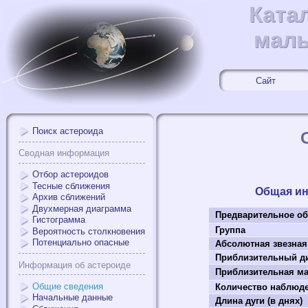
Ката
Ката
малы
малы
Сайт
Поиск астероида
Сводная информация
Отбор астероидов
Тесные сближения
Общая и
Архив сближений
Двухмерная диаграмма
Предварительное об
Гистограмма
Группа
Вероятность столкновения
Потенциально опасные
Абсолютная звезная
Приблизительный ди
Информация об астероиде
Приблизительная мас
Общие сведения
Количество наблюд
Начальные данные
Длина дуги (в днях)