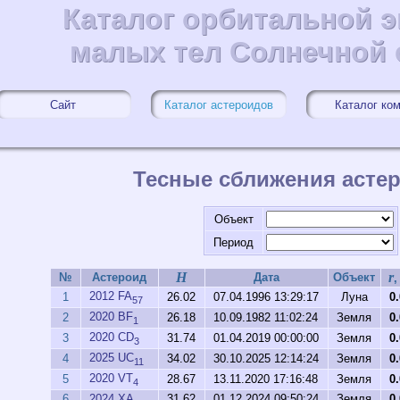
Каталог орбитальной 
Каталог орбитальной 
малых тел Солнечной
малых тел Солнечной
Сайт
Каталог астероидов
Каталог ко
Тесные сближения асте
Объект
Период
H
r
№
Астероид
Дата
Объект
,
2012 FA
1
26.02
07.04.1996 13:29:17
Луна
0
57
2020 BF
2
26.18
10.09.1982 11:02:24
Земля
0
1
2020 CD
3
31.74
01.04.2019 00:00:00
Земля
0
3
2025 UC
4
34.02
30.10.2025 12:14:24
Земля
0
11
2020 VT
5
28.67
13.11.2020 17:16:48
Земля
0
4
6
2024 XA
31.62
01.12.2024 09:50:24
Земля
0