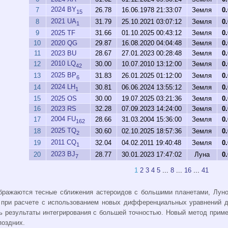
2024 BY
7
26.78
16.06.1978 21:33:07
Земля
0
15
2021 UA
8
31.79
25.10.2021 03:07:12
Земля
0
1
9
2025 TF
31.66
01.10.2025 00:43:12
Земля
0
10
2020 QG
29.87
16.08.2020 04:04:48
Земля
0
11
2023 BU
28.67
27.01.2023 00:28:48
Земля
0
2010 LQ
12
30.00
10.07.2010 13:12:00
Земля
0
42
2025 BP
13
31.83
26.01.2025 01:12:00
Земля
0
6
2024 LH
14
30.81
06.06.2024 13:55:12
Земля
0
1
15
2025 OS
30.00
19.07.2025 03:21:36
Земля
0
16
2023 RS
32.28
07.09.2023 14:24:00
Земля
0
2004 FU
17
28.66
31.03.2004 15:36:00
Земля
0
162
2025 TQ
18
30.60
02.10.2025 18:57:36
Земля
0
2
2011 CQ
19
32.04
04.02.2011 19:40:48
Земля
0
1
2023 BJ
20
28.77
30.01.2023 17:47:02
Луна
0
7
1
2
3
4
5
...
8
...
16
...
41
бражаются тесные сближения астероидов с большими планетами, Луно
 при расчете с использованием новых дифференциальных уравнений д
 результаты интегрирования с большей точностью. Новый метод приме
поздних.