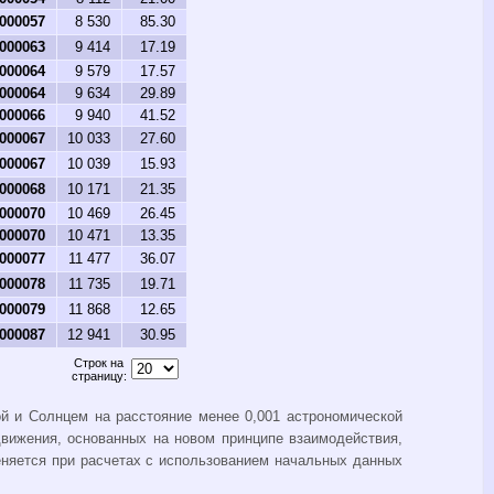
.000057
8 530
85.30
.000063
9 414
17.19
.000064
9 579
17.57
.000064
9 634
29.89
.000066
9 940
41.52
.000067
10 033
27.60
.000067
10 039
15.93
.000068
10 171
21.35
.000070
10 469
26.45
.000070
10 471
13.35
.000077
11 477
36.07
.000078
11 735
19.71
.000079
11 868
12.65
.000087
12 941
30.95
Строк на
страницу:
й и Солнцем на расстояние менее 0,001 астрономической
вижения, основанных на новом принципе взаимодействия,
няется при расчетах с использованием начальных данных