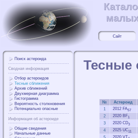
Катало
Катал
малых
малых
Сайт
Поиск астероида
Тесные 
Сводная информация
Отбор астероидов
Тесные сближения
Архив сближений
Двухмерная диаграмма
Гистограмма
№
Астероид
Вероятность столкновения
2012 FA
Потенциально опасные
1
57
2020 BF
2
1
Информация об астероиде
2020 CD
3
3
Общие сведения
2025 UC
4
11
Начальные данные
2020 VT
5