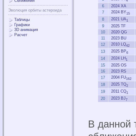
Сближения
4
6
2024 XA
Эволюция орбиты астероида
2024 BY
7
15
2021 UA
8
Таблицы
1
Графики
9
2025 TF
3D анимация
10
2020 QG
Расчет
11
2023 BU
2010 LQ
12
42
2025 BP
13
6
2024 LH
14
1
15
2025 OS
16
2023 RS
2004 FU
17
162
2025 TQ
18
2
2011 CQ
19
1
2023 BJ
20
7
В данной 