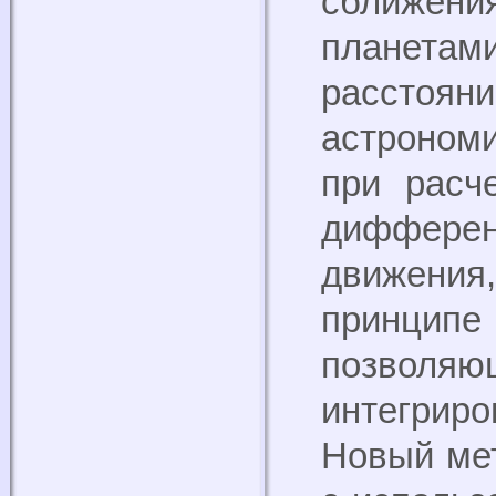
сближен
планета
расст
астроном
при расч
диффер
движени
принци
позволя
интегрир
Новый мет